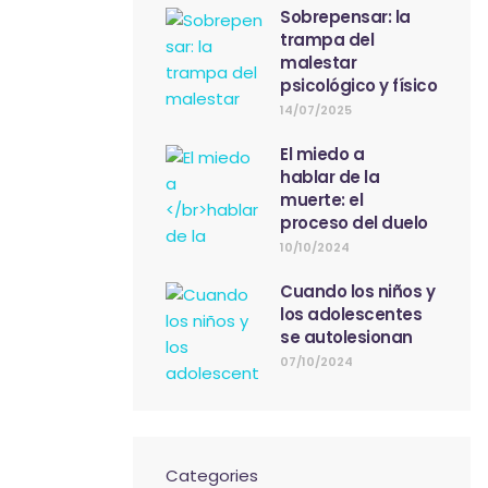
Sobrepensar: la
trampa del
malestar
psicológico y físico
14/07/2025
El miedo a
hablar de la
muerte: el
proceso del duelo
10/10/2024
Cuando los niños y
los adolescentes
se autolesionan
07/10/2024
Categories