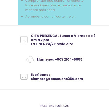
Comprender qué quieren enseñarte
tus emociones para expresarte de
manera más sana.
Aprender a comunicarte mejor.
CITA PRESENCAL Lunes a Viernes de 9
am a 2 pm
EN LINEA 24/7 Previa cita
Llámenos +503 2104-5555
Escríbenos:
siempre@teescucho360.com
NUESTRAS POLÍTICAS