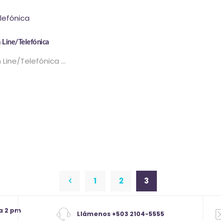
 Line/Telefónica
n Line/Telefónica …
1
←
2
3
a 2 pm
Llámenos +503 2104-5555