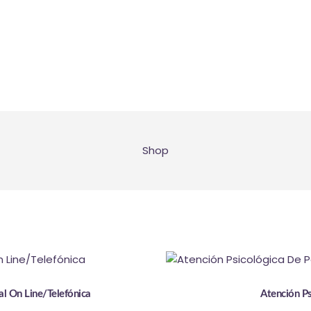
NOSOTROS
SERVICIOS
EMPRESARIAL
CITAS
Shop
BLOG
CONTACTO
enado
imos
al On Line/Telefónica
Atención Ps