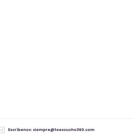
Escríbenos: siempre@teescucho360.com