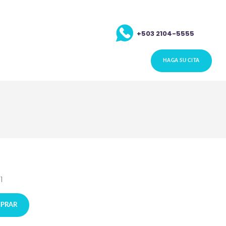
+503 2104-5555
HAGA SU CITA
1
PRAR